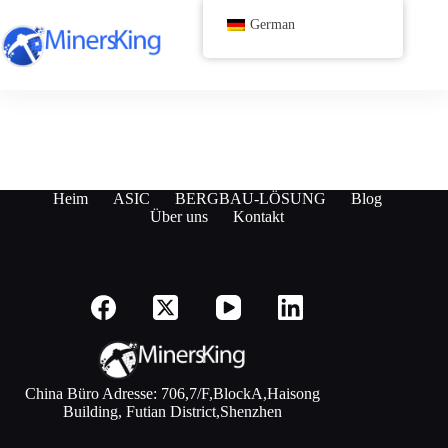
Zum
German
Inhalt
springen
Heim
ASIC
BERGBAU-LÖSUNG
Blog
Über uns
Kontakt
China Büro Adresse: 706,7/F,BlockA,Haisong
Building, Futian District,Shenzhen