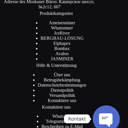
Adresse des Moskauer Büros: Каширское шоссе,
3к2с12, 607
Produktkategorien
Ameisenminer
Whatsminer
IceRiver
BERGBAU-LÖSUNG
Elphapex
Bombax
Avalon
JASMINER
Hilfe & Unterstützung
Über uns
Betrugsbekämpfung
Datenschutzbestimmungen
Dienstpolitik
Versandpolitik
Kontaktiere uns
Kontaktiere uns
WhatsApp
Kontakt
Telegramm-Kanal
Beschreiben zu E-Mail