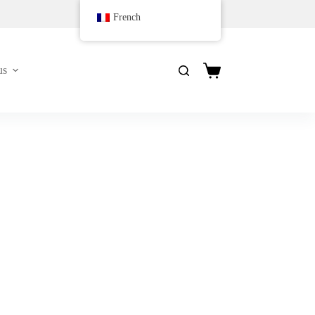
French
us
Panier
d’achat