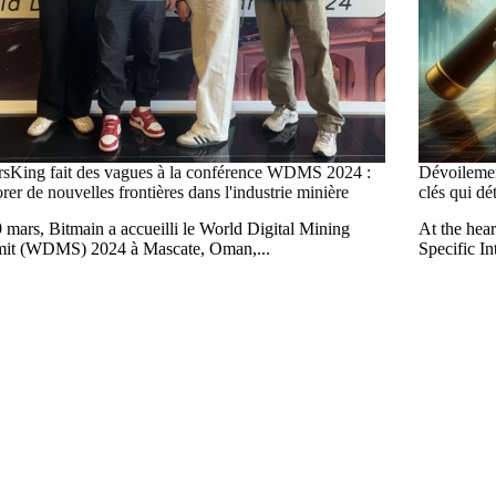
sKing fait des vagues à la conférence WDMS 2024 :
Dévoilemen
rer de nouvelles frontières dans l'industrie minière
clés qui dé
 mars, Bitmain a accueilli le World Digital Mining
At the hea
it (WDMS) 2024 à Mascate, Oman,...
Specific I