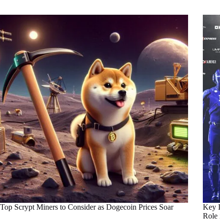
Top Scrypt Miners to Consider as Dogecoin Prices Soar
Key I
Role 