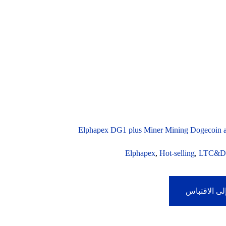
Elphapex DG1 plus Miner Mining Dogecoin a
Elphapex
,
Hot-selling
,
LTC&
ى الاقتباس