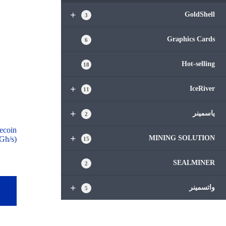
+
GoldShell
3
Graphics Cards
6
Hot-selling
18
+
IceRiver
11
+
ياسمينر
2
ecoin
+
MINING SOLUTION
Gh/s)
15
SEALMINER
2
+
واتسمينر
أ
5