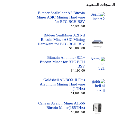
المنتجات الشعبية
Bitdeer SealMiner A2 Bitcoin
Miner ASIC Mining Hardware
for BTC BCH BSV
$
6,599.00
Bitdeer SealMiner A2Hyd
Bitcoin Miner ASIC Mining
Hardware for BTC BCH BSV
$
15,000.00
Bitmain Antminer S21+
Bitcoin Miner for BTC BCH
BSV
$
4,199.00
Goldshell AL BOX II Plus
Alephium Mining Hardware
(1TH/s)
$
1,600.00
Canaan Avalon Miner A1566
Bitcoin Miner(185TH/s)
$
3,000.00