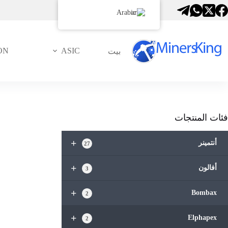
لتجاوز
Arabic
لى
لمحتوى
ON
ASIC
بيت
فئات المنتجات
+
أنتمينر
27
+
أفالون
3
+
Bombax
2
+
Elphapex
2