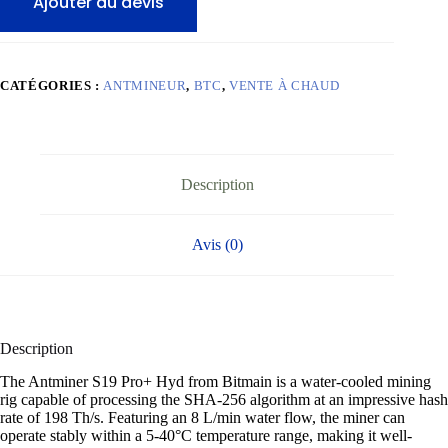
Ajouter au devis
Bitcoin
Miner
(198TH/s)
CATÉGORIES :
ANTMINEUR
,
BTC
,
VENTE À CHAUD
Description
Avis (0)
Description
The Antminer S19 Pro+ Hyd from Bitmain is a water-cooled mining
rig capable of processing the SHA-256 algorithm at an impressive hash
rate of 198 Th/s. Featuring an 8 L/min water flow, the miner can
operate stably within a 5-40°C temperature range, making it well-