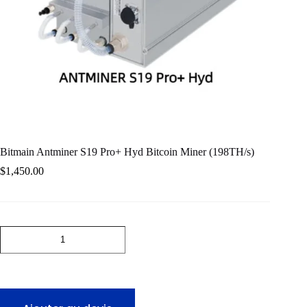
Bitmain Antminer S19 Pro+ Hyd Bitcoin Miner (198TH/s)
$
1,450.00
quantité
de
Bitmain
Antminer
S19
Pro+
Hyd