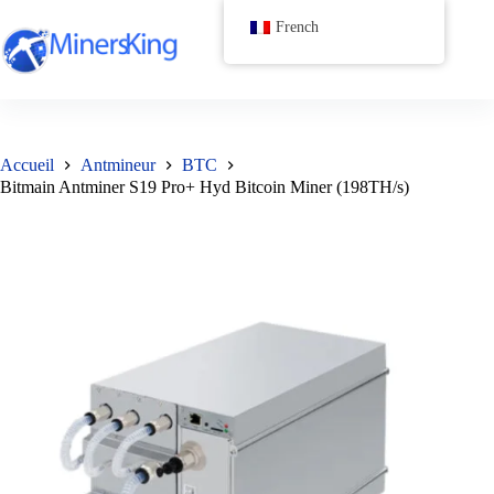
Passer
French
au
contenu
Accueil
Antmineur
BTC
Bitmain Antminer S19 Pro+ Hyd Bitcoin Miner (198TH/s)