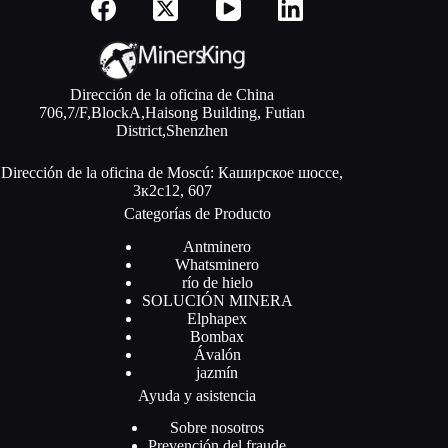
Dirección de la oficina de China
706,7/F,BlockA,Haisong Building, Futian
District,Shenzhen
Dirección de la oficina de Moscú: Каширское шоссе,
3к2с12, 607
Categorías de Producto
Antminero
Whatsminero
río de hielo
SOLUCIÓN MINERA
Elphapex
Bombax
Ávalón
jazmín
Ayuda y asistencia
Sobre nosotros
Prevención del fraude