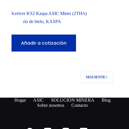
Iceriver KS2 Kaspa ASIC Miner (2TH/s)
río de hielo
,
KASPA
Añadir a cotización
SIGUIENTE
Hogar
ASIC
SOLUCIÓN MINERA
Blog
Sobre nosotros
Contacto