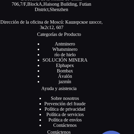
706,7/F,BlockA,Haisong Building, Futian
District,Shenzhen
Dirección de la oficina de Moscú: Каширское шоссе,
3к2с12, 607
Categorías de Producto
Antminero
Whatsminero
río de hielo
SOLUCIÓN MINERA
Elphapex
Bombax
Ávalón
jazmín
Ayuda y asistencia
Sobre nosotros
Prevención del fraude
Política de privacidad
Política de servicios
Política de envíos
Contáctenos
Contáctenos