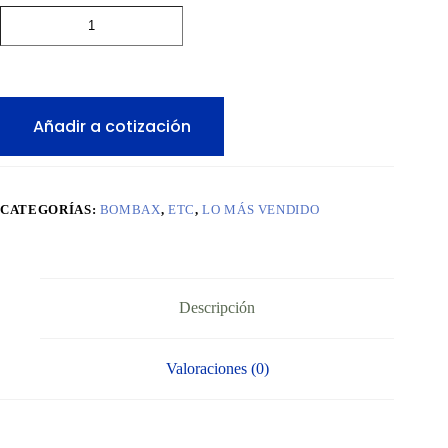
BOMBAX
MINER
EZ100-
C
3600M
570W
ETC
Añadir a cotización
Miner
Asic
Crypto
Mining
Machine
CATEGORÍAS:
BOMBAX
,
ETC
,
LO MÁS VENDIDO
cantidad
Descripción
Valoraciones (0)